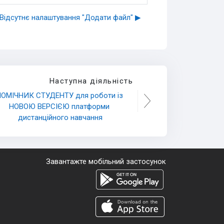
Відсутнє налаштування "Додати файл" ▶︎
Наступна діяльність
ОМІЧНИК СТУДЕНТУ для роботи із 
НОВОЮ ВЕРСІЄЮ платформи 
дистанційного навчання
Завантажте мобільний застосунок