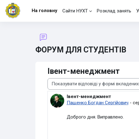
Перейти до головного вмісту
На головну
Сайти НУХТ
Розклад занять
У
ФОРУМ ДЛЯ СТУДЕНТІВ
Івент-менеджмент
Тип показу
Івент-менеджмент
Кількість відповідей: 0
Пащенко Богдан Сергійович
-
се
Доброго дня. Виправлено.