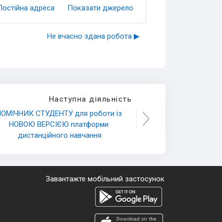
Постійна адреса
Показати джерело
Не вчасно здана робота ▶︎
Наступна діяльність
ОМІЧНИК СТУДЕНТУ для роботи із 
НОВОЮ ВЕРСІЄЮ платформи 
дистанційного навчання
Завантажте мобільний застосунок