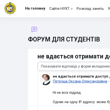
Перейти до головного вмісту
На головну
Сайти НУХТ
Розклад занять
У
ФОРУМ ДЛЯ СТУДЕНТІВ
не вдається отримати д
Тип показу
не вдається отримати доступ 
Кількість відповідей: 0
Петруша Оксана Олександрівна
Ні не всіх підряд.
Однак на одну IP адресу може бу