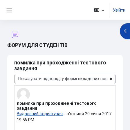
Перейти до головного вмісту
Увійти
Бокова панель
Ві
ФОРУМ ДЛЯ СТУДЕНТІВ
помилка при проходженнi тестового
завдання
Тип показу
помилка при проходженнi тестового
Кількість відповідей: 0
завдання
Видалений користувач
-
пʼятниця 20 січня 2017
19:56 PM