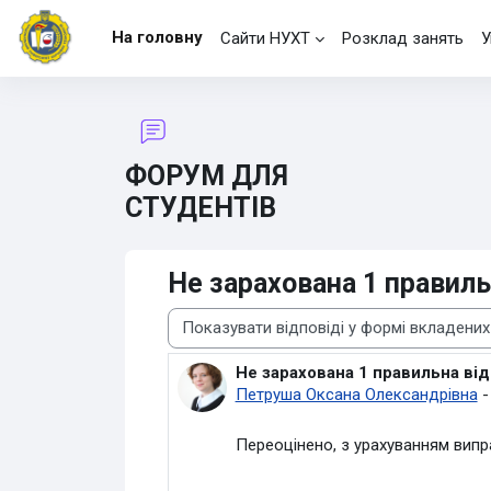
Перейти до головного вмісту
На головну
Сайти НУХТ
Розклад занять
У
ФОРУМ ДЛЯ
СТУДЕНТІВ
Не зарахована 1 правиль
Тип показу
Не зарахована 1 правильна від
Кількість відповідей: 0
Петруша Оксана Олександрівна
Переоцінено, з урахуванням випр