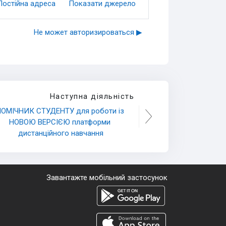
Постійна адреса
Показати джерело
Не может авторизироваться ▶︎
Наступна діяльність
ОМІЧНИК СТУДЕНТУ для роботи із 
НОВОЮ ВЕРСІЄЮ платформи 
дистанційного навчання
Завантажте мобільний застосунок