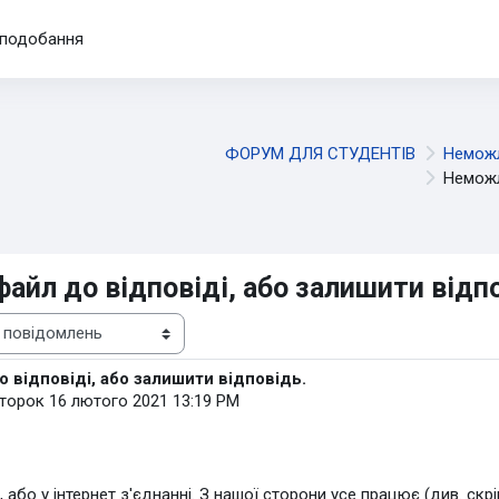
подобання
ФОРУМ ДЛЯ СТУДЕНТІВ
Неможл
Неможл
йл до відповіді, або залишити відпо
 відповіді, або залишити відповідь.
второк 16 лютого 2021 13:19 PM
або у інтернет з'єднанні. З нашої сторони усе працює (див. скр