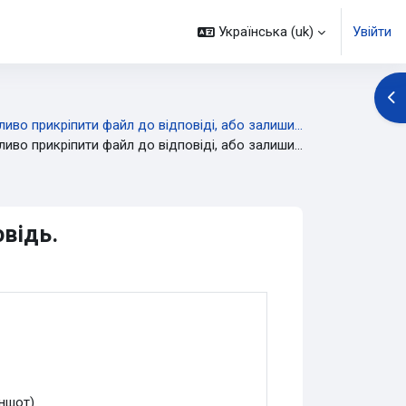
Українська ‎(uk)‎
Увійти
Ві
иво прикріпити файл до відповіді, або залиши...
иво прикріпити файл до відповіді, або залиши...
відь.
іншот)