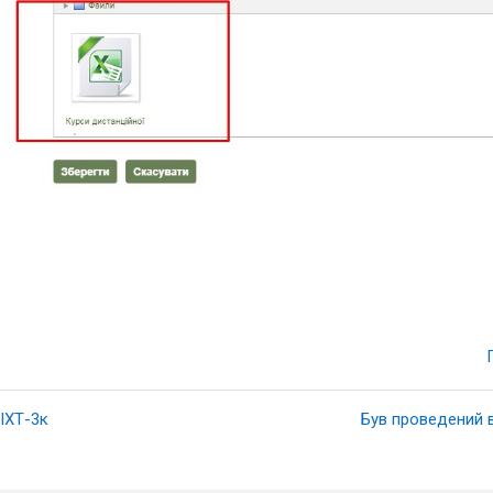
НІХТ-3к
Був проведений в