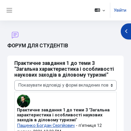
Перейти до головного вмісту
Увійти
Бокова панель
Ві
ФОРУМ ДЛЯ СТУДЕНТІВ
Практичне завдання 1 до теми 3
"Загальна характеристика і особливості
наукових заходів в діловому туризмі"
Тип показу
Практичне завдання 1 до теми 3 "Загальна
Кількість відповідей: 0
характеристика і особливості наукових
заходів в діловому туризмі"
Пащенко Богдан Сергійович
-
пʼятниця 12