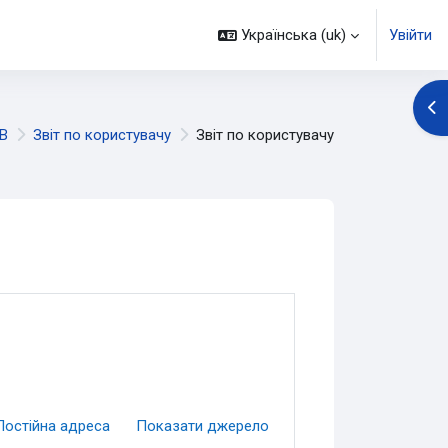
Українська ‎(uk)‎
Увійти
Ві
В
Звіт по користувачу
Звіт по користувачу
Постійна адреса
Показати джерело