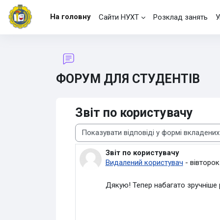
Перейти до головного вмісту
На головну
Сайти НУХТ
Розклад занять
У
ФОРУМ ДЛЯ СТУДЕНТІВ
Звіт по користувачу
Тип показу
Звіт по користувачу
Кількість відповідей: 0
Видалений користувач
-
вівторок
Дякую! Тепер набагато зручніше 