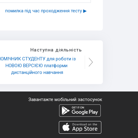
помилка під час проходження тесту ▶︎
Наступна діяльність
ОМІЧНИК СТУДЕНТУ для роботи із 
НОВОЮ ВЕРСІЄЮ платформи 
дистанційного навчання
Завантажте мобільний застосунок