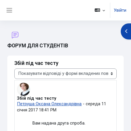
Перейти до головного вмісту
Увійти
Бокова панель
Ві
ФОРУМ ДЛЯ СТУДЕНТІВ
Збій під час тесту
Тип показу
Збій під час тесту
Кількість відповідей: 0
Петруша Оксана Олександрівна
-
середа 11
січня 2017 18:41 PM
Вам надана друга спроба.