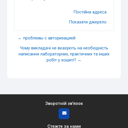
Постійна адреса
Показати джерело
← проблемы с авторизацией
Чому викладачі не вказують на необхідність
написання лабораторних, практичних та інших
робіт у зошиті? →
Зворотній зв'язок
Стежте за нами