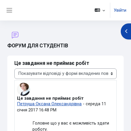
Перейти до головного вмісту
Увійти
Бокова панель
Ві
ФОРУМ ДЛЯ СТУДЕНТІВ
Це завдання не приймає робіт
Тип показу
Це завдання не приймає робіт
Кількість відповідей: 0
Петруша Оксана Олександрівна
-
середа 11
січня 2017 16:48 PM
Головне що у вас є можливість здати
роботу.