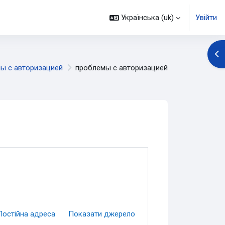
Українська ‎(uk)‎
Увійти
Ві
ы с авторизацией
проблемы с авторизацией
Постійна адреса
Показати джерело