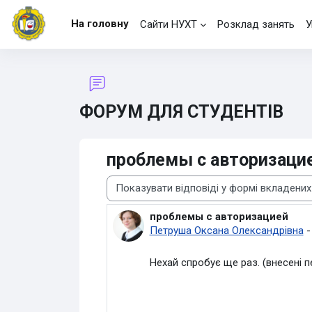
Перейти до головного вмісту
На головну
Сайти НУХТ
Розклад занять
У
ФОРУМ ДЛЯ СТУДЕНТІВ
проблемы с авторизаци
Тип показу
проблемы с авторизацией
Кількість відповідей: 0
Петруша Оксана Олександрівна
Нехай спробує ще раз. (внесені п