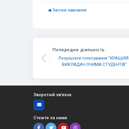
◀︎ Заочнe навчання
Попередня діяльність
Результати голосування "КРАЩИЙ 
ВИКЛАДАЧ ОЧИМА СТУДЕНТІВ"
Зворотній зв'язок
Стежте за нами