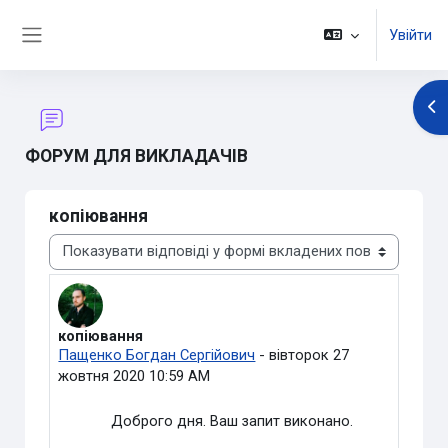
Перейти до головного вмісту
Увійти
Бокова панель
Ві
ФОРУМ ДЛЯ ВИКЛАДАЧІВ
копіювання
Тип показу
копіювання
Кількість відповідей: 0
Пащенко Богдан Сергійович
-
вівторок 27
жовтня 2020 10:59 AM
Доброго дня. Ваш запит виконано.