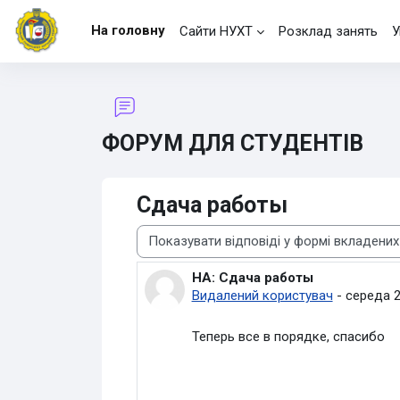
Перейти до головного вмісту
На головну
Сайти НУХТ
Розклад занять
У
ФОРУМ ДЛЯ СТУДЕНТІВ
Сдача работы
Тип показу
НА: Сдача работы
Кількість відповідей: 0
Видалений користувач
-
середа 2
Теперь все в порядке, спасибо