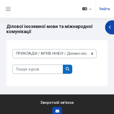
Перейти до головного вмісту
Увійти
Бокова панель
Ділової іноземної мови та міжнародної
Ві
комунікації
Категорії курсів
Пошук курсів
Пошук курсів
Зворотній зв'язок