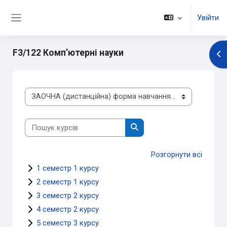
Перейти до головного вмісту
Увійти
Бокова панель
F3/122 Комп’ютерні науки
Ві
Категорії курсів
Пошук курсів
Пошук курсів
Розгорнути всі
1 семестр 1 курсу
2 семестр 1 курсу
3 семестр 2 курсу
4 семестр 2 курсу
5 семестр 3 курсу