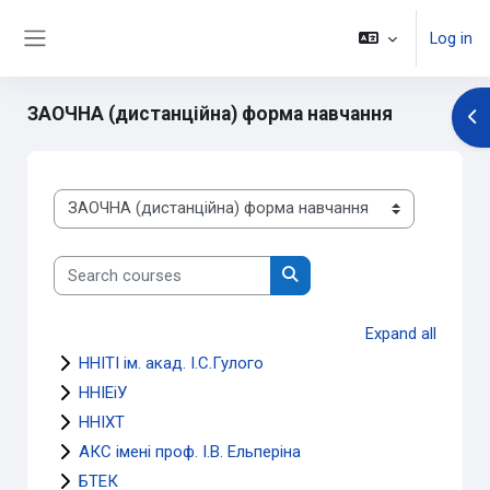
Skip to main content
Log in
Side panel
ЗАОЧНА (дистанційна) форма навчання
Op
Course categories
Search courses
Search courses
Expand all
ННІТІ ім. акад. І.С.Гулого
ННІЕіУ
ННІХТ
АКС імені проф. І.В. Ельперіна
БТЕК